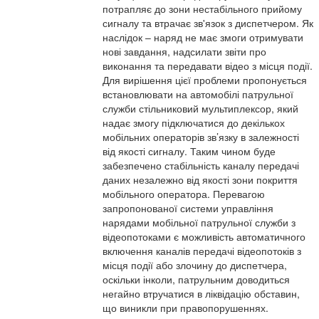
потрапляє до зони нестабільного прийому
сигналу та втрачає зв'язок з диспетчером. Як
наслідок – наряд не має змоги отримувати
нові завдання, надсилати звіти про
виконання та передавати відео з місця події.
Для вирішення цієї проблеми пропонується
встановлювати на автомобілі патрульної
служби стільниковий мультиплексор, який
надає змогу підключатися до декількох
мобільних операторів зв’язку в залежності
від якості сигналу. Таким чином буде
забезпечено стабільність каналу передачі
даних незалежно від якості зони покриття
мобільного оператора. Перевагою
запропонованої системи управління
нарядами мобільної патрульної служби з
відеопотоками є можливість автоматичного
включення каналів передачі відеопотоків з
місця події або злочину до диспетчера,
оскільки інколи, патрульним доводиться
негайно втручатися в ліквідацію обставин,
що виникли при правопорушеннях.