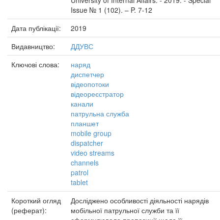
University of Internal Affairs. - 2019. - Special
Issue № 1 (102). – P. 7-12
Дата публікації:
2019
Видавництво:
ДДУВС
Ключові слова:
наряд
диспетчер
відеопотоки
відеореєстратор
канали
патрульна служба
планшет
mobile group
dispatcher
video streams
channels
patrol
tablet
Короткий огляд
Досліджено особливості діяльності нарядів
(реферат):
мобільної патрульної служби та її