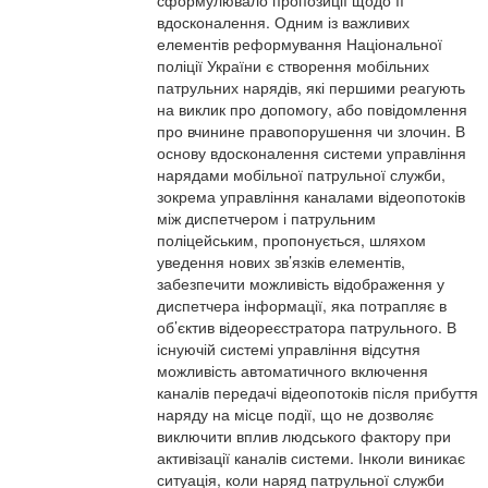
сформулювало пропозиції щодо її
вдосконалення. Одним із важливих
елементів реформування Національної
поліції України є створення мобільних
патрульних нарядів, які першими реагують
на виклик про допомогу, або повідомлення
про вчинине правопорушення чи злочин. В
основу вдосконалення системи управління
нарядами мобільної патрульної служби,
зокрема управління каналами відеопотоків
між диспетчером і патрульним
поліцейським, пропонується, шляхом
уведення нових зв’язків елементів,
забезпечити можливість відображення у
диспетчера інформації, яка потрапляє в
об’єктив відеореєстратора патрульного. В
існуючій системі управління відсутня
можливість автоматичного включення
каналів передачі відеопотоків після прибуття
наряду на місце події, що не дозволяє
виключити вплив людського фактору при
активізації каналів системи. Інколи виникає
ситуація, коли наряд патрульної служби