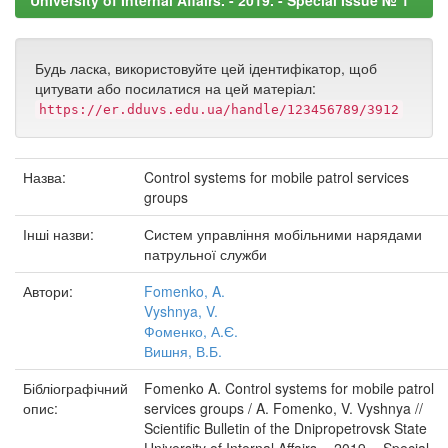
University of Internal Affairs. - 2019. - Special Issue № 1
Будь ласка, використовуйте цей ідентифікатор, щоб
цитувати або посилатися на цей матеріал:
https://er.dduvs.edu.ua/handle/123456789/3912
Назва:
Control systems for mobile patrol services
groups
Інші назви:
Систем управління мобільними нарядами
патрульної служби
Автори:
Fomenko, A.
Vyshnya, V.
Фоменко, А.Є.
Вишня, В.Б.
Бібліографічний
Fomenko A. Control systems for mobile patrol
опис:
services groups / A. Fomenko, V. Vyshnya //
Scientific Bulletin of the Dnipropetrovsk State