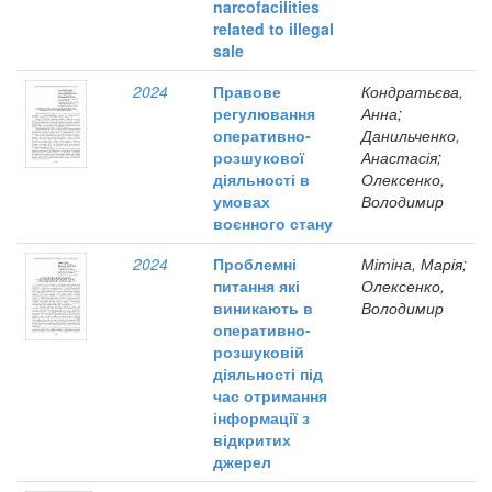
narcofacilities
related to illegal
sale
2024
Правове
Кондратьєва,
регулювання
Анна;
оперативно-
Данильченко,
розшукової
Анастасія;
діяльності в
Олексенко,
умовах
Володимир
воєнного стану
2024
Проблемні
Мітіна, Марія;
питання які
Олексенко,
виникають в
Володимир
оперативно-
розшуковій
діяльності під
час отримання
інформації з
відкритих
джерел