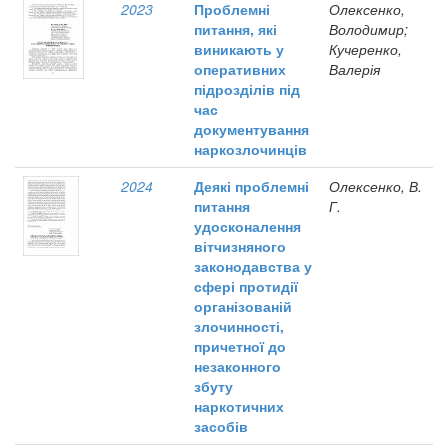
2023
Проблемні
Олексенко,
питання, які
Володимир;
виникають у
Кучеренко,
оперативних
Валерія
підрозділів під
час
документування
наркозлочинців
2024
Деякі проблемні
Олексенко, В.
питання
Г.
удосконалення
вітчизняного
законодавства у
сфері протидії
організованій
злочинності,
причетної до
незаконного
збуту
наркотичних
засобів