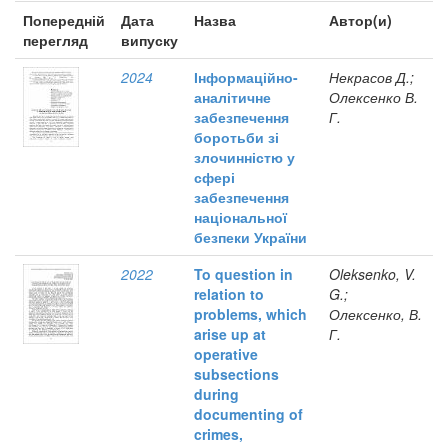
Попередній
Дата
Назва
Автор(и)
перегляд
випуску
2024
Інформаційно-
Некрасов Д.;
аналітичне
Олексенко В.
забезпечення
Г.
боротьби зі
злочинністю у
сфері
забезпечення
національної
безпеки України
2022
To question in
Oleksenko, V.
relation to
G.;
problems, which
Олексенко, В.
arise up at
Г.
operative
subsections
during
documenting of
crimes,