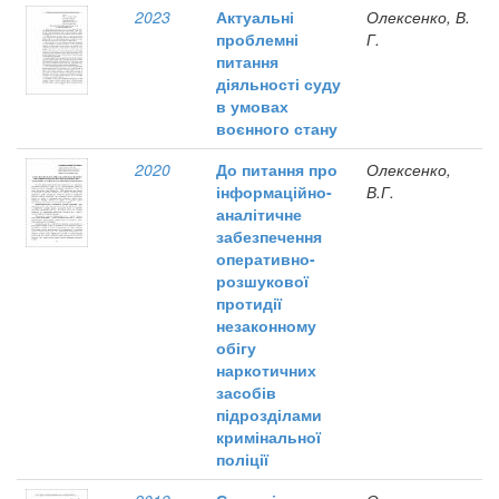
2023
Актуальні
Олексенко, В.
проблемні
Г.
питання
діяльності суду
в умовах
воєнного стану
2020
До питання про
Олексенко,
інформаційно-
В.Г.
аналітичне
забезпечення
оперативно-
розшукової
протидії
незаконному
обігу
наркотичних
засобів
підрозділами
кримінальної
поліції