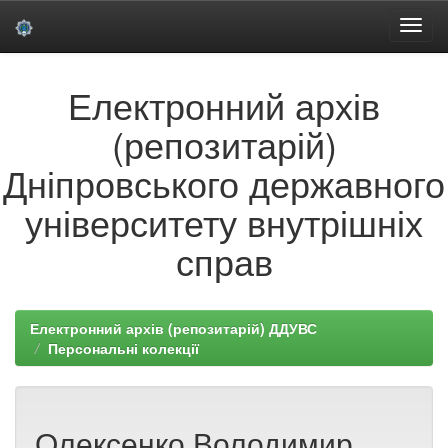
Skip
Електронний архів
navigation
(репозитарій)
Дніпровського державного
університету внутрішніх
справ
Електронний архів (репозитарій) ДДУВС
Персональні колекції
Олексенко Володимир