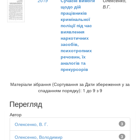
2019
Сучасні вимоги
Олексенко,
щодо дій
В.Г.
працівників
кримінальної
поліції під час
виявлення
наркотичних
засобів,
психотропних
речовин, їх
аналогів та
прекурсорів
Матеріали зібрання (Сортування за Дати збереження у за
спаданням порядку): 1 до 9 з 9
Перегляд
Автор
Олексенко, В. Г.
3
Олексенко, Володимир
3