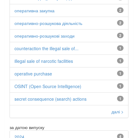
оперативна закупка
2
оперативно-розшукова діяльність
2
оперативно-розшукові заходи
2
counteraction the illegal sale of...
1
illegal sale of narcotic facilities
1
operative purchase
1
OSINT (Open Source Intelligence)
1
secret consequence (search) actions
1
далі >
за датою випуску
2024
4