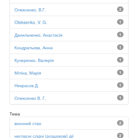
Олексенко, В.Г.
2
Oleksenko, V. G.
1
Данильченко, Анастасія
1
Кондратьєва, Анна
1
Кучеренко, Валерія
1
Мітіна, Марія
1
Некрасов Д.
1
Олексенко В. Г.
1
Тема
воєнний стан
2
негласні слідчі (розшукові) дії
2