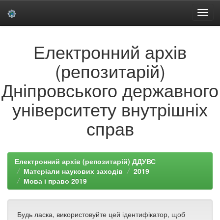
Skip
Електронний архів
navigation
(репозитарій)
Дніпровського державного
університету внутрішніх
справ
Електронний архів (репозитарій) ДДУВС
Матеріали наукових заходів
2019
Мова і право 2019
Будь ласка, використовуйте цей ідентифікатор, щоб