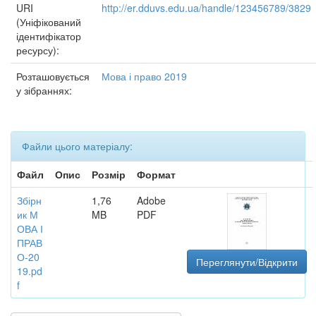
URI
http://er.dduvs.edu.ua/handle/123456789/3829
(Уніфікований
ідентифікатор
ресурсу):
Розташовується
Мова і право 2019
у зібраннях:
Файли цього матеріалу:
Файл
Опис
Розмір
Формат
Збірн
1,76
Adobe
ик М
MB
PDF
ОВА І
ПРАВ
О-20
Переглянути/Відкрити
19.pd
f