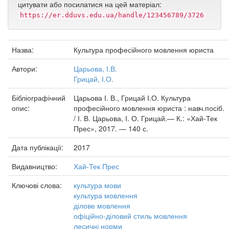
цитувати або посилатися на цей матеріал:
https://er.dduvs.edu.ua/handle/123456789/3726
Назва:
Культура професійного мовлення юриста
Автори:
Царьова, І.В.
Грицай, І.О.
Бібліографічний
Царьова І. В., Грицай І.О. Культура
опис:
професійного мовлення юриста : навч.посіб.
/ І. В. Царьова, І. О. Грицай.— К.: «Хай-Тек
Прес», 2017. — 140 с.
Дата публікації:
2017
Видавництво:
Хай-Тек Прес
Ключові слова:
культура мови
культура мовлення
ділове мовлення
офіційно-діловий стиль мовлення
лесичні норми