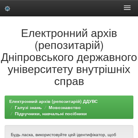
Skip
Електронний архів
navigation
(репозитарій)
Дніпровського державного
університету внутрішніх
справ
Електронний архів (репозитарій) ДДУВС
Галузі знань
Мовознавство
Підручники, навчальні посібники
Будь ласка, використовуйте цей ідентифікатор, щоб