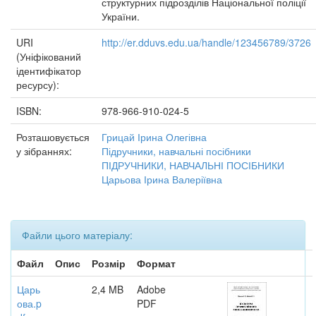
структурних підрозділів Національної поліції
України.
URI
http://er.dduvs.edu.ua/handle/123456789/3726
(Уніфікований
ідентифікатор
ресурсу):
ISBN:
978-966-910-024-5
Розташовується
Грицай Ірина Олегівна
у зібраннях:
Підручники, навчальні посібники
ПІДРУЧНИКИ, НАВЧАЛЬНІ ПОСІБНИКИ
Царьова Ірина Валеріївна
Файли цього матеріалу:
Файл
Опис
Розмір
Формат
Царь
2,4 MB
Adobe
ова.p
PDF