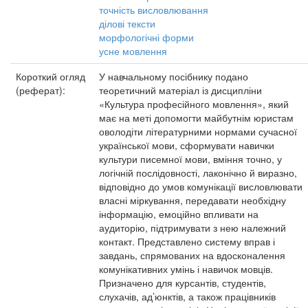
точність висловлювання
ділові тексти
морфологічні форми
усне мовлення
Короткий огляд
У навчальному посібнику подано
(реферат):
теоретичний матеріал із дисципліни
«Культура професійного мовлення», який
має на меті допомогти майбутнім юристам
оволодіти літературними нормами сучасної
української мови, сформувати навички
культури писемної мови, вміння точно, у
логічній послідовності, лаконічно й виразно,
відповідно до умов комунікації висловлювати
власні міркування, передавати необхідну
інформацію, емоційно впливати на
аудиторію, підтримувати з нею належний
контакт. Представлено систему вправ і
завдань, спрямованих на вдосконалення
комунікативних умінь і навичок мовців.
Призначено для курсантів, студентів,
слухачів, ад’юнктів, а також працівників