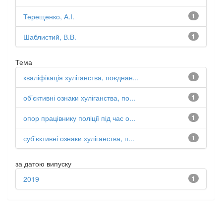
Терещенко, А.І.
1
Шаблистий, В.В.
1
Тема
кваліфікація хуліганства, поєднан...
1
об’єктивні ознаки хуліганства, по...
1
опор працівнику поліції під час о...
1
суб’єктивні ознаки хуліганства, п...
1
за датою випуску
2019
1