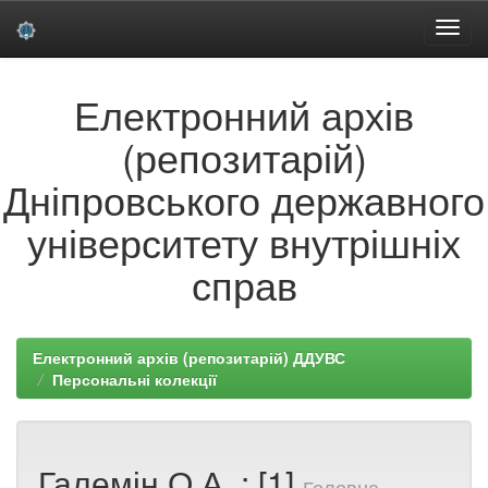
Skip
Електронний архів
navigation
(репозитарій)
Дніпровського державного
університету внутрішніх
справ
Електронний архів (репозитарій) ДДУВС
Персональні колекції
Галемін О.А. : [1]
Головна