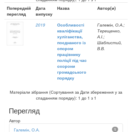
Попередній
Дата
Назва
Автор(и)
перегляд
випуску
2019
Особливості
Галемін, О.А.;
кваліфікації
Терещенко,
хуліганства,
А.І.;
поєднаного із
Шаблистий,
опором
В.В.
працівнику
поліції під час
охорони
громадського
порядку
Матеріали зібрання (Сортування за Дати збереження у за
спаданням порядку): 1 до 1 з 1
Перегляд
Автор
Галемін, О.А.
1