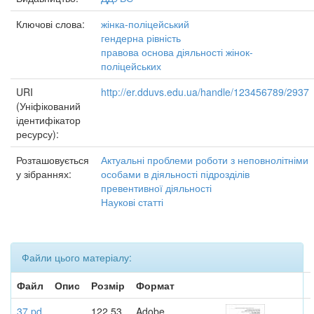
Ключові слова:
жінка-поліцейський
гендерна рівність
правова основа діяльності жінок-
поліцейських
URI
http://er.dduvs.edu.ua/handle/123456789/2937
(Уніфікований
ідентифікатор
ресурсу):
Розташовується
Актуальні проблеми роботи з неповнолітніми
у зібраннях:
особами в діяльності підрозділів
превентивної діяльності
Наукові статті
Файли цього матеріалу:
Файл
Опис
Розмір
Формат
37.pd
122,53
Adobe