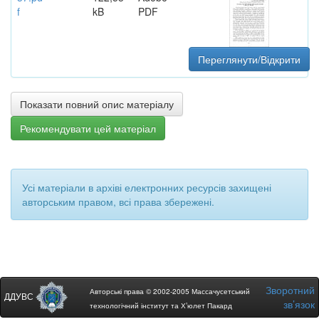
f
kB
PDF
Переглянути/Відкрити
Показати повний опис матеріалу
Рекомендувати цей матеріал
Усі матеріали в архіві електронних ресурсів захищені
авторським правом, всі права збережені.
Зворотний
Авторські права © 2002-2005 Массачусетський
ДДУВС
зв’язок
технологічний інститут та Х’юлет Пакард