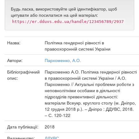
Будь ласка, використовуйте цей ідентифікатор, щоб
цитувати або посилатися на цей матеріал:
https://er.dduvs.edu.ua/handle/123456789/2937
Назва:
Політика гендерної рівності в
правоохоронній системі України
Автори:
Пархоменко, А.О.
Бібліографічний
Пархоменко А.О. Політика гендерної рівності
опис:
в правоохоронній системі України / А.О.
Пархоменко // Актуальні проблеми роботи з
неповнолітніми особами в діяльності
підрозділів превентивної діяльності:
матеріали Всеукр. круглого столу (м. Дніпро,
12 грудня 2018 р.). – Дніпро : ДДУВС, 2018.
– С. 120-122
Дата публікації:
2018
Видавництво:
ДДУВС