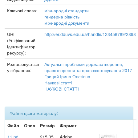
Ключові слова:
міжнародні стандарти
гендерна рівність
міжнародні документи
URI
http://er.dduvs.edu.ua/handle/123456789/2898
(Уніфікований
ідентифікатор
ресурсу):
Розташовується
Актуальні проблеми державотворення,
у зібраннях:
правотворення та правозастосування 2017
Грицай Ірина Олегівна
Наукові статті
НАУКОВІ СТАТТІ
Файли цього матеріалу:
Файл
Опис
Розмір
Формат
11.pd
215,35
Adobe