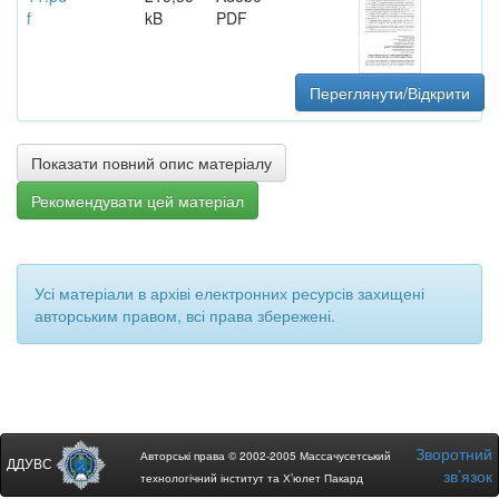
f
kB
PDF
Переглянути/Відкрити
Показати повний опис матеріалу
Рекомендувати цей матеріал
Усі матеріали в архіві електронних ресурсів захищені
авторським правом, всі права збережені.
Зворотний
Авторські права © 2002-2005 Массачусетський
ДДУВС
зв’язок
технологічний інститут та Х’юлет Пакард