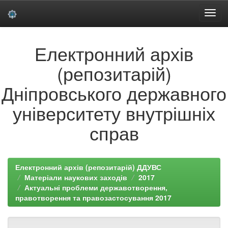
Skip
Електронний архів
navigation
(репозитарій)
Дніпровського державного
університету внутрішніх
справ
Електронний архів (репозитарій) ДДУВС
Матеріали наукових заходів
2017
Актуальні проблеми державотворення,
правотворення та правозастосування 2017