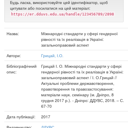
Будь ласка, використовуйте цей ідентифікатор, щоб
цитувати або посилатися на цей матеріал:
https://er.dduvs.edu.ua/handle/123456789/2898
Назва:
Міжнародні стандарти у сфері гендерної
рівності та їх реалізація в Україні:
загальноправовий аспект
Автори:
Грицай, І.О.
Бібліографічний
Грицай І. О. Міжнародні стандарти у сфері
опис:
гендерної рівності та їх реалізація в Україні:
загальноправовий аспект / І. О.Грицай //
Актуальні проблеми державотворення,
правотворення та правозастосування:
матеріали наук. семінару (м. Дніпро, 8
грудня 2017 р.). - Дніпро: ДДУВС, 2018. – С.
67-70
Дата публікації:
2017
Видавництво:
ДДУВС