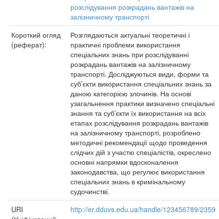
розслідування розкрадань вантажів на
залізничному транспорті
Короткий огляд
Розглядаються актуальні теоретичні і
(реферат):
практичні проблеми використання
спеціальних знань при розслідуванні
розкрадань вантажів на залізничному
транспорті. Досліджуються види, форми та
суб’єкти використання спеціальних знань за
даною категорією злочинів. На основі
узагальнення практики визначено спеціальні
знання та суб’єкти їх використання на всіх
етапах розслідування розкрадань вантажів
на залізничному транспорті, розроблено
методичні рекомендації щодо проведення
слідчих дій з участю спеціалістів, окреслено
основні напрямки вдосконалення
законодавства, що регулює використання
спеціальних знань в кримінальному
судочинстві.
URI
http://er.dduvs.edu.ua/handle/123456789/2359