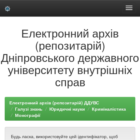
Skip
Електронний архів
navigation
(репозитарій)
Дніпровського державного
університету внутрішніх
справ
Електронний архів (репозитарій) ДДУВС
Галузі знань
Юридичні науки
Криміналістика
Монографії
Будь ласка, використовуйте цей ідентифікатор, щоб