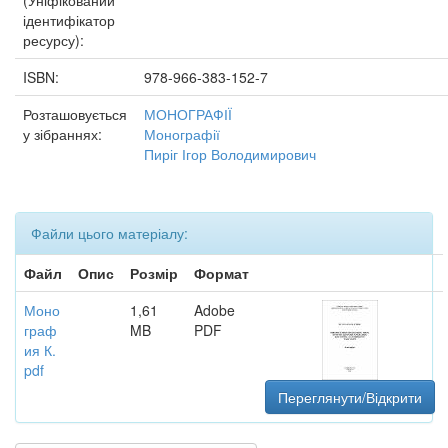
(Уніфікований
ідентифікатор
ресурсу):
ISBN:
978-966-383-152-7
Розташовується
МОНОГРАФІЇ
у зібраннях:
Монографії
Пиріг Ігор Володимирович
Файли цього матеріалу:
Файл
Опис
Розмір
Формат
Моно
1,61
Adobe
граф
MB
PDF
ия К.
pdf
Переглянути/Відкрити