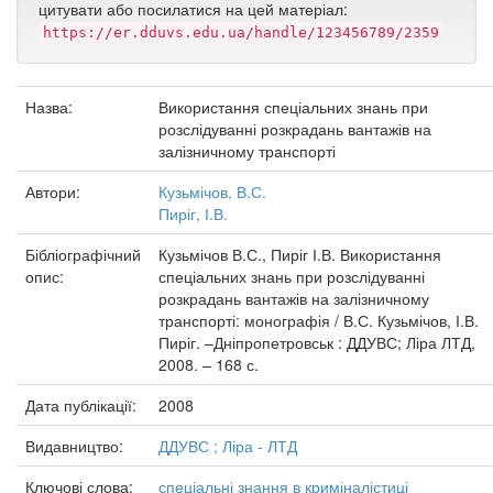
цитувати або посилатися на цей матеріал:
https://er.dduvs.edu.ua/handle/123456789/2359
Назва:
Використання спеціальних знань при
розслідуванні розкрадань вантажів на
залізничному транспорті
Автори:
Кузьмічов, В.С.
Пиріг, І.В.
Бібліографічний
Кузьмічов В.С., Пиріг І.В. Використання
опис:
спеціальних знань при розслідуванні
розкрадань вантажів на залізничному
транспорті: монографія / В.С. Кузьмічов, І.В.
Пиріг. –Дніпропетровськ : ДДУВС; Ліра ЛТД,
2008. – 168 с.
Дата публікації:
2008
Видавництво:
ДДУВС ; Ліра - ЛТД
Ключові слова:
спеціальні знання в криміналістиці