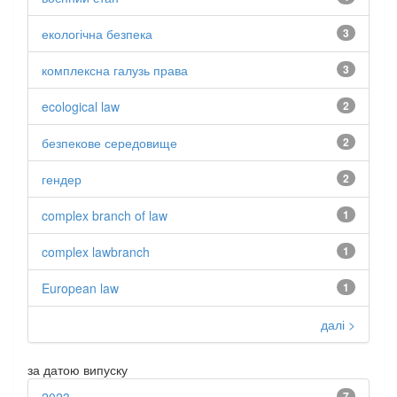
екологічна безпека
3
комплексна галузь права
3
ecological law
2
безпекове середовище
2
гендер
2
complex branch of law
1
complex lawbranch
1
European law
1
далі >
за датою випуску
7