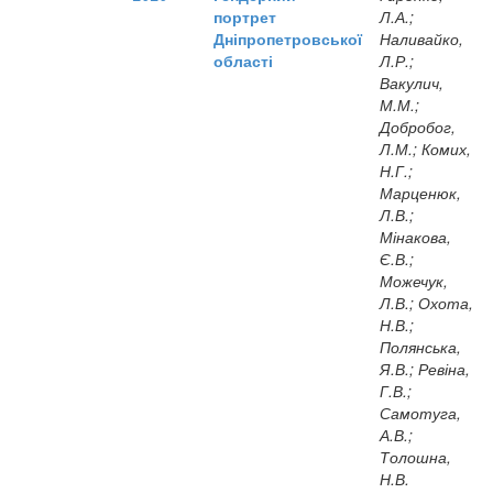
портрет
Л.А.;
Дніпропетровської
Наливайко,
області
Л.Р.;
Вакулич,
М.М.;
Добробог,
Л.М.; Комих,
Н.Г.;
Марценюк,
Л.В.;
Мінакова,
Є.В.;
Можечук,
Л.В.; Охота,
Н.В.;
Полянська,
Я.В.; Ревіна,
Г.В.;
Самотуга,
А.В.;
Толошна,
Н.В.