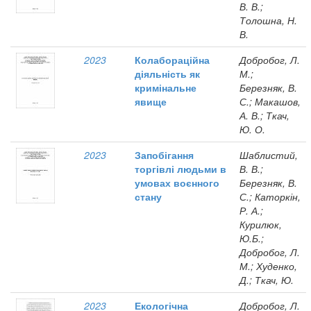
В. В.;
Толошна, Н.
В.
2023
Колабораційна
Добробог, Л.
діяльність як
М.;
кримінальне
Березняк, В.
явище
С.; Макашов,
А. В.; Ткач,
Ю. О.
2023
Запобігання
Шаблистий,
торгівлі людьми в
В. В.;
умовах воєнного
Березняк, В.
стану
С.; Каторкін,
Р. А.;
Курилюк,
Ю.Б.;
Добробог, Л.
М.; Худенко,
Д.; Ткач, Ю.
2023
Екологічна
Добробог, Л.