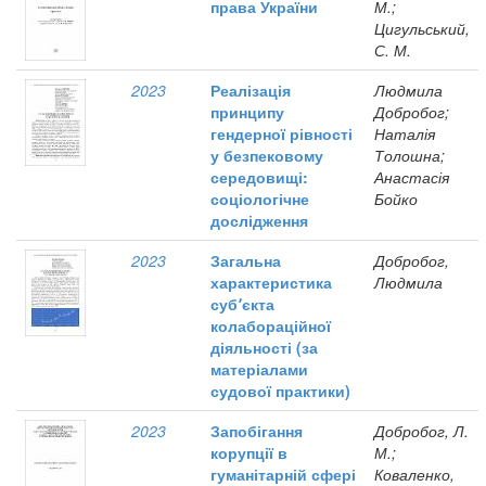
права України
М.;
Цигульський,
С. М.
2023
Реалізація
Людмила
принципу
Добробог;
гендерної рівності
Наталія
у безпековому
Толошна;
середовищі:
Анастасія
соціологічне
Бойко
дослідження
2023
Загальна
Добробог,
характеристика
Людмила
суб՚єкта
колабораційної
діяльності (за
матеріалами
судової практики)
2023
Запобігання
Добробог, Л.
корупції в
М.;
гуманітарній сфері
Коваленко,