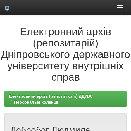
Skip
Електронний архів
navigation
(репозитарій)
Дніпровського державного
університету внутрішніх
справ
Електронний архів (репозитарій) ДДУВС
Персональні колекції
Добробог Людмила