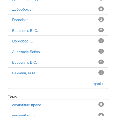
Добробог, Л.
3
Dobroboh, L.
2
Березняк, В. С.
2
Dobrobog, L.
1
Анастасія Бойко
1
Березняк, В.С.
1
Вакулич, М.М.
1
далі >
Тема
екологічне право
5
воєнний стан
4