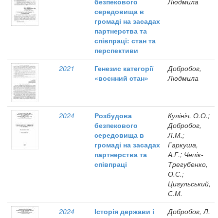
безпекового
Людмила
середовища в
громаді на засадах
партнерства та
співпраці: стан та
перспективи
2021
Генезис категорії
Добробог,
«воєнний стан»
Людмила
2024
Розбудова
Кулініч, О.О.;
безпекового
Добробог,
середовища в
Л.М.;
громаді на засадах
Гаркуша,
партнерства та
А.Г.; Чепік-
співпраці
Трегубенко,
О.С.;
Цигульський,
С.М.
2024
Історія держави і
Добробог, Л.