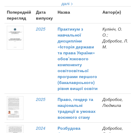
далі >
Попередній
Дата
Назва
Автор(и)
перегляд
випуску
2025
Практикум з
Кулініч, О.
навчальної
О.;
дисципліни
Добробог, Л.
«Історія держави
М.
та права України»
обов’язкового
компоненту
освітосвітньої
програми першого
(бакалаврського)
рівня вищої освіти
2025
Право, гендер та
Добробог,
національні
Людмила
традиції в умовах
воєнного стану
2024
Розбудова
Добробог,