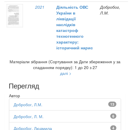
2021
Діяльність ОВС
Добробог,
України в
Л.М.
ліквідації
наслідків
катастроф
техногенного
характеру:
історичний нарис
Матеріали зібрання (Сортування за Дати збереження у за
спаданням порядку): 1 до 20 з 27
далі >
Перегляд
Автор
Добробог, Л.М.
13
Добробог, Л. М.
6
Добробог, Людмила
4