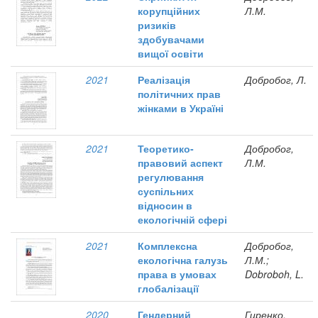
корупційних
Л.М.
ризиків
здобувачами
вищої освіти
2021
Реалізація
Добробог, Л.
політичних прав
жінками в Україні
2021
Теоретико-
Добробог,
правовий аспект
Л.М.
регулювання
суспільних
відносин в
екологічній сфері
2021
Комплексна
Добробог,
екологічна галузь
Л.М.;
права в умовах
Dobroboh, L.
глобалізації
2020
Гендерний
Гиренко,