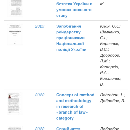
безпека України в
М.
умовах воєнного
стану
2023
Запобігання
Юнін, О.С;
рейдерству
Шевченко,
працівниками
С.І.;
Національної
Березняк,
поліції України
В.С.;
Добробог,
Л.М.;
Каторкін,
Р.А.;
Коваленко,
В.
2022
Concept of method
Dobroboh, L.;
and methodology
Добробог, Л.
in research of
«branch of law»
category
2022
Сприйняття
Добробог,