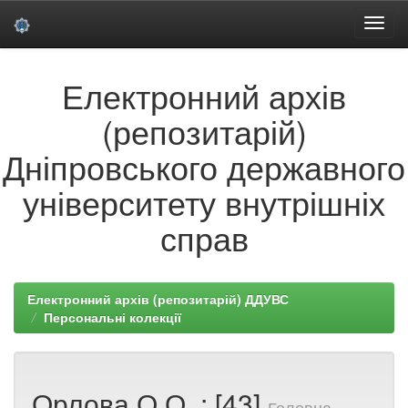
Skip
Електронний архів
navigation
(репозитарій)
Дніпровського державного
університету внутрішніх
справ
Електронний архів (репозитарій) ДДУВС
Персональні колекції
Орлова О.О. : [43]
Головна