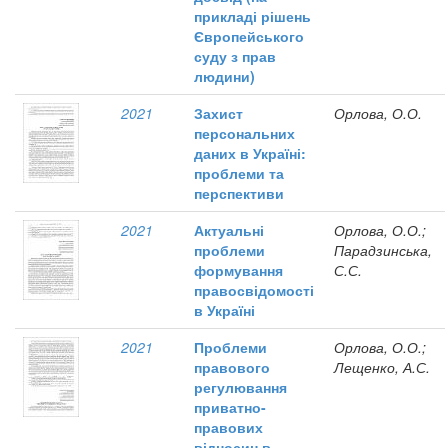
прикладі рішень
Європейського
суду з прав
людини)
2021
Захист
Орлова, О.О.
персональних
даних в Україні:
проблеми та
перспективи
2021
Актуальні
Орлова, О.О.;
проблеми
Парадзинська,
формування
С.С.
правосвідомості
в Україні
2021
Проблеми
Орлова, О.О.;
правового
Лещенко, А.С.
регулювання
приватно-
правових
відносин в