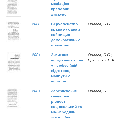
медіацію:
правовий
дискурс
2022
Верховенство
Орлова, О.О.
права як одна з
найвищих
демократичних
цінностей
2021
Значення
Орлова, О.О.;
юридичних клінік
Братішко, Н.А.
у професійній
підготовці
майбутніх
юристів
2021
Забезпечення
Орлова, О.
гендерної
рівності:
національний та
міжнародний
досвід (на