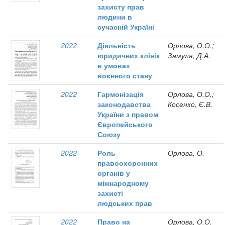
захисту прав
людини в
сучасній Україні
2022
Діяльність
Орлова, О.О.;
юридичних клінік
Замула, Д.А.
в умовах
воєнного стану
2022
Гармонізація
Орлова, О.О.;
законодавства
Косенко, Є.В.
України з правом
Європейського
Союзу
2022
Роль
Орлова, О.
правоохоронних
органів у
міжнародному
захисті
людських прав
2022
Право на
Орлова, О.О.