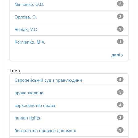
Мінченко, О.В.
2
Орлова, О.
2
Boniak, V.O.
1
Kornienko, M.V.
1
далі >
Тема
Європейський суд з прав людини
6
права людини
5
верховенство права
4
human rights
3
безоплатна правова допомога
3