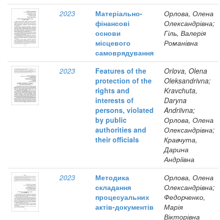
2023
Матеріально-
Орлова, Олена
фінансові
Олександрівна;
основи
Гіль, Валерія
місцевого
Романівна
самоврядування
2023
Features of the
Orlova, Olena
protection of the
Oleksandrivna;
rights and
Kravchuta,
interests of
Daryna
persons, violated
Andriivna;
by public
Орлова, Олена
authorities and
Олександрівна;
their officials
Кравчута,
Дарина
Андріївна
2023
Методика
Орлова, Олена
складання
Олександрівна;
процесуальних
Федорченко,
актів-документів
Марія
Вікторівна