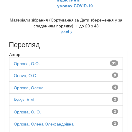
умовах COVID-19
Матеріали зібрання (Сортування за Дати збереження у за
спаданням порядку): 1 до 20 з 43
далі >
Перегляд
Автор
Орлова, О.О.
31
Orlova, O.O.
9
Орлова, Олена
4
Кучук, А.М.
3
Орлова, О. О.
3
Орлова, Олена Олександрівна
3