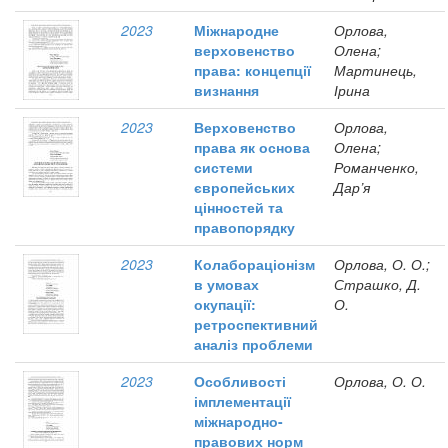
2023
Міжнародне
Орлова,
верховенство
Олена;
права: концепції
Мартинець,
визнання
Ірина
2023
Верховенство
Орлова,
права як основа
Олена;
системи
Романченко,
європейських
Дар’я
цінностей та
правопорядку
2023
Колабораціонізм
Орлова, О. О.;
в умовах
Страшко, Д.
окупації:
О.
ретроспективний
аналіз проблеми
2023
Особливості
Орлова, О. О.
імплементації
міжнародно-
правових норм