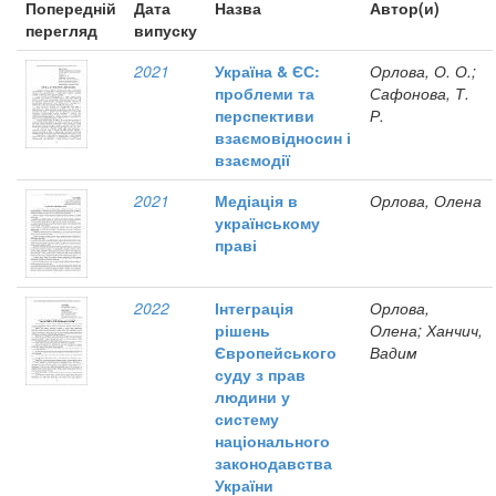
Попередній
Дата
Назва
Автор(и)
перегляд
випуску
2021
Україна & ЄС:
Орлова, О. О.;
проблеми та
Сафонова, Т.
перспективи
Р.
взаємовідносин і
взаємодії
2021
Медіація в
Орлова, Олена
українському
праві
2022
Інтеграція
Орлова,
рішень
Олена; Ханчич,
Європейського
Вадим
суду з прав
людини у
систему
національного
законодавства
України