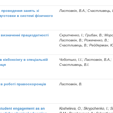
а проведення занять зі
Ластовкін, В.А.; Счастливець, В
ідготовки в системі фізичного
 визначенні працездатності
Скрипченко, І.; Грибан, В.; Моро
Ластовкін, В.; Рожеченко, В.;
Счастливець, В.; Рейдерман, Ю
 кікбоксінгу в спеціальній
Чоботько, І.І.; Ластовкін, В.А.;
нця
Счастливець, В.І.
я в роботі правоохоронців
Ластовкін, В.
 student engagement as an
Kosheleva, O.; Skrypchenko, I.; S