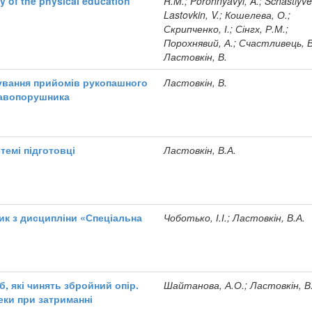
ncy of the physical education
R.M.; Porohnyavyi, A.; Schastlyvet
Lastovkin, V.; Кошелева, О.;
Скрипченко, І.; Сінгх, Р.М.;
Порохнявий, А.; Счастливець, В
Ластовкін, В.
ування прийомів рукопашного
Ластовкін, В.
равопорушника
темі підготовці
Ластовкін, В.А.
ик з дисципліни «Спеціальна
Чоботько, І.І.; Ластовкін, В.А.
б, які чинять збройний опір.
Шайтанова, А.О.; Ластовкін, В
еки при затриманні