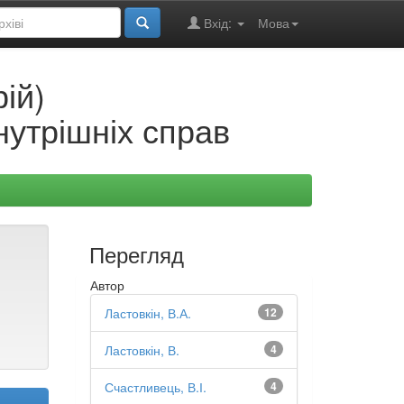
Вхід:
Мова
ій)
нутрішніх справ
Перегляд
Автор
Ластовкін, В.А.
12
Ластовкін, В.
4
Счастливець, В.І.
4