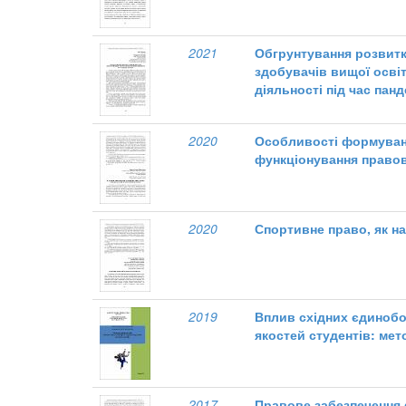
2021
Обгрунтування розвитк
здобувачів вищої осві
діяльності під час панд
2020
Особливості формуван
функціонування право
2020
Спортивне право, як н
2019
Вплив східних єдинобо
якостей студентів: мето
2017
Правове забезпечення 