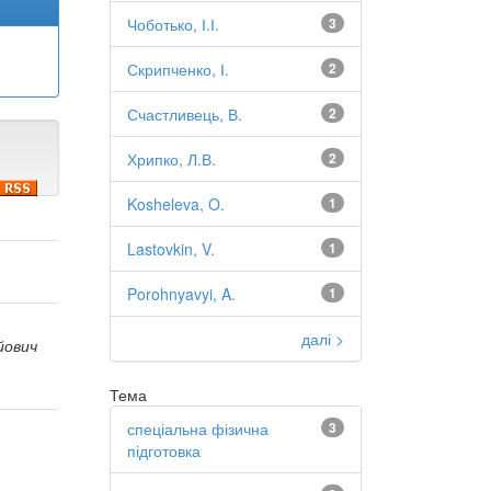
Чоботько, І.І.
3
Скрипченко, І.
2
Счастливець, В.
2
Хрипко, Л.В.
2
Kosheleva, O.
1
Lastovkin, V.
1
Porohnyavyi, A.
1
далі >
йович
Тема
спеціальна фізична
3
підготовка