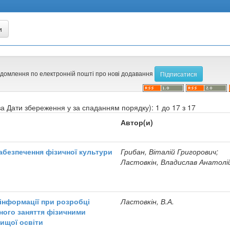
ідомлення по електронній пошті про нові додавання
а Дати збереження у за спаданням порядку): 1 до 17 з 17
Автор(и)
безпечення фізичної культури
Грибан, Віталій Григорович;
Ластовкін, Владислав Анатолі
інформації при розробці
Ластовкін, В.А.
йного заняття фізичними
ищої освіти