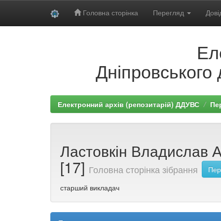
Головна сторінка
Перегляд
Дові
Skip
Ел
navigation
Дніпровського 
Електронний архів (репозитарій) ДДУВС
Пе
Ластовкін Владислав А
[17]
Головна сторінка зібрання
Пер
старший викладач