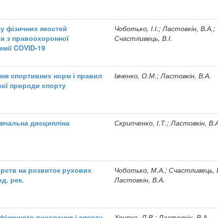
у фізичних якостей
Чоботько, І.І.; Ластовкін, В.А.;
ти з правоохоронної
Счастливець, В.І.
емії COVID-19
ня спортивних норм і правил
Івченко, О.М.; Ластовкін, В.А.
вої природи спорту
авчальна дисципліна
Скрипченко, І.Т.; Ластовкін, В.
рств на розвиток рухових
Чоботько, М.А.; Счастливець, В
д. рек.
Ластовкін, В.А.
фізичного виховання і спорту
Хрипко, Л.В.; Ластовкін, В.А.