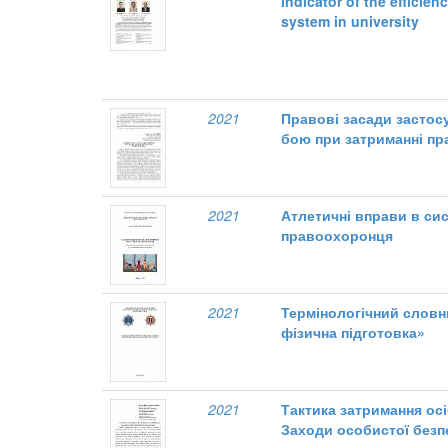
indicator of the efficie
system in university
2021
Правові засади застос
бою при затриманні п
2021
Атлетичні вправи в сис
правоохоронця
2021
Термінологічний словн
фізична підготовка»
2021
Тактика затримання осі
Заходи особистої безп