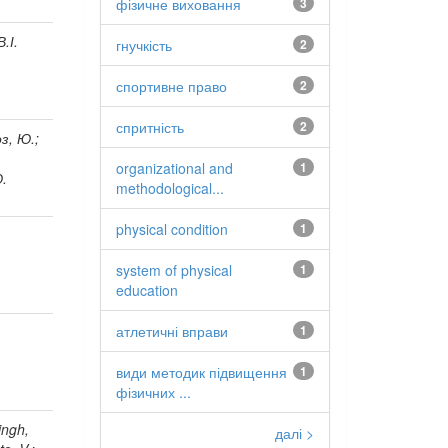
фізичне виховання
3
.І.
гнучкість
2
спортивне право
2
спритність
2
з, Ю.;
organizational and
1
.
methodological...
physical condition
1
system of physical
1
education
атлетичні вправи
1
види методик підвищення
1
фізичних ...
ingh,
далі >