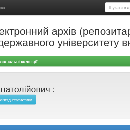
дка
ектронний архів (репозитар
державного університету в
рсональні колекції
натолійович :
егляд статистики