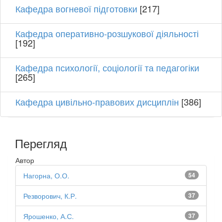
Кафедра вогневої підготовки
[217]
Кафедра оперативно-розшукової діяльності
[192]
Кафедра психології, соціології та педагогіки
[265]
Кафедра цивільно-правових дисциплін
[386]
Перегляд
Автор
Нагорна, О.О.
54
Резворович, К.Р.
37
Ярошенко, А.С.
37