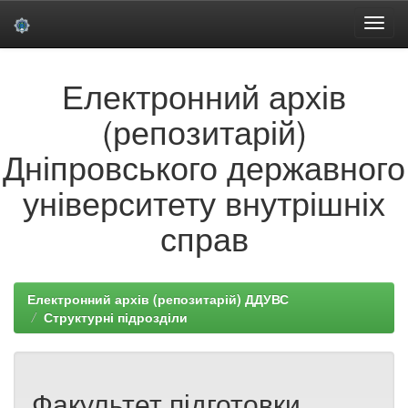
Skip
Електронний архів
navigation
(репозитарій)
Дніпровського державного
університету внутрішніх
справ
Електронний архів (репозитарій) ДДУВС
Структурні підрозділи
Факультет підготовки