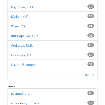
Круглова, О.О.
34
Юніна, М.П.
33
Юнін, О.С.
31
Шинкаренко, Інна
29
Логінова, М.В.
25
Покайчук, В.Я.
24
Скиба, Елеонора
22
далі >
Тема
воєнний стан
98
вогнева підготовка
49