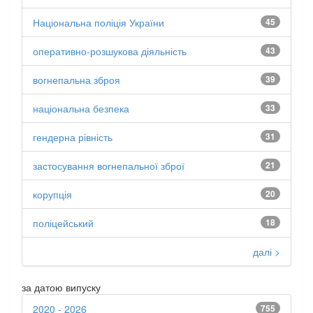
Національна поліція України
45
оперативно-розшукова діяльність
43
вогнепальна зброя
39
національна безпека
33
гендерна рівність
31
застосування вогнепальної зброї
21
корупція
20
поліцейський
18
далі >
за датою випуску
2020 - 2026
755