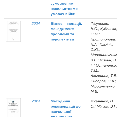
зумовленим
насильством в
умовах війни
2024
Бізнес, інновації,
Фісуненко,
менеджмент:
Н.О.; Кубецька
проблеми та
О.М.;
перспективи
Протопопова,
Н.А.; Хамініч,
С.Ю.;
Мирошниченко
В.В.; М’ячин, В.
Г.; Остапенко,
Т.М.;
Альошина, Т.В.
Сидоров, О.А.;
Мірошніченко,
М.В.
2024
Методичні
Фісуненко, Н.
рекомендації до
О.; М’ячин, В.Г.
навчальної
дисципліни