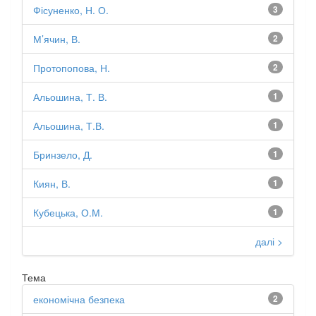
Фісуненко, Н. О.
3
М’ячин, В.
2
Протопопова, Н.
2
Альошина, Т. В.
1
Альошина, Т.В.
1
Бринзело, Д.
1
Киян, В.
1
Кубецька, О.М.
1
далі >
Тема
економічна безпека
2