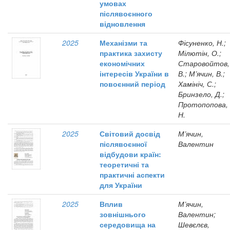
умовах
післявоєнного
відновлення
2025
Механізми та
Фісуненко, Н.;
практика захисту
Мілютін, О.;
економічних
Старовойтов,
інтересів України в
В.; М’ячин, В.;
повоєнний період
Хамініч, С.;
Бринзело, Д.;
Протопопова,
Н.
2025
Світовий досвід
М’ячин,
післявоєнної
Валентин
відбудови країн:
теоретичні та
практичні аспекти
для України
2025
Вплив
М’ячин,
зовнішнього
Валентин;
середовища на
Шевєлєв,