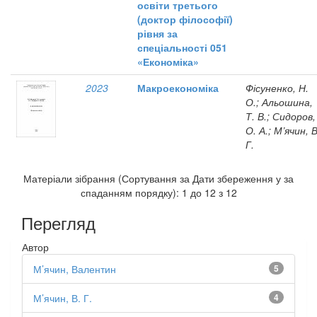
освіти третього
(доктор філософії)
рівня за
спеціальності 051
«Економіка»
2023
Макроекономіка
Фісуненко, Н.
О.; Альошина,
Т. В.; Сидоров,
О. А.; М’ячин, В
Г.
Матеріали зібрання (Сортування за Дати збереження у за
спаданням порядку): 1 до 12 з 12
Перегляд
Автор
М’ячин, Валентин
5
М’ячин, В. Г.
4