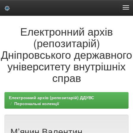
Skip
Електронний архів
navigation
(репозитарій)
Дніпровського державного
університету внутрішніх
справ
Електронний архів (репозитарій) ДДУВС
Персональні колекції
М’ячин Валентин