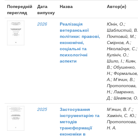
Попередній
Дата
Назва
Автор(и)
перегляд
випуску
2026
Реалізація
Юнін, О.;
ветеранської
Шаблистий, В.
політики: правові,
Почтовий, М.;
економічні,
Смірнов, А.;
соціальні та
Ніколайчук, С.;
психологічні
Кулініч, О.;
аспекти
Шило, І.; Киян,
В.; Обушенко,
Н.; Формальов,
А.; М’ячин, В.;
Протопопова,
Н.; Лавренко,
Д.; Шевяков, О
2025
Застосування
М’ячин, В. Г.;
інструментарію та
Хамініч, С. Ю.;
методів
Протопопова,
трансформації
Н. А.
економіки в