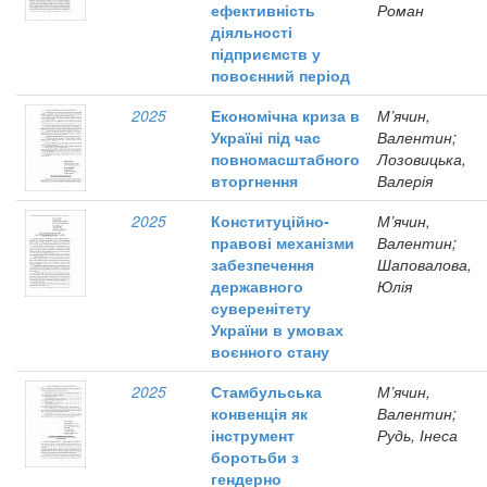
ефективність
Роман
діяльності
підприємств у
повоєнний період
2025
Економічна криза в
М’ячин,
Україні під час
Валентин;
повномасштабного
Лозовицька,
вторгнення
Валерія
2025
Конституційно-
М’ячин,
правові механізми
Валентин;
забезпечення
Шаповалова,
державного
Юлія
суверенітету
України в умовах
воєнного стану
2025
Стамбульська
М’ячин,
конвенція як
Валентин;
інструмент
Рудь, Інеса
боротьби з
гендерно