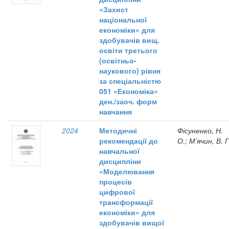
«Захист
національної
економіки» для
здобувачів вищ.
освіти третього
(освітньо-
наукового) рівня
за спеціальністю
051 «Економіка»
ден./заоч. форм
навчання
2024
Методичні
Фісуненко, Н.
рекомендації до
О.; М’ячин, В. Г
навчальної
дисципліни
«Моделювання
процесів
цифрової
трансформації
економіки» для
здобувачів вищої