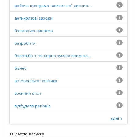
робоча програма навчальної дисцип...
2
антикризові заходи
1
банківська система
1
безробіття
1
боротьба з гендерно зумовленим на...
1
бізнес
1
ветеранська політика
1
воєнний стан
1
відбудова регіонів
1
далі >
за датою випуску