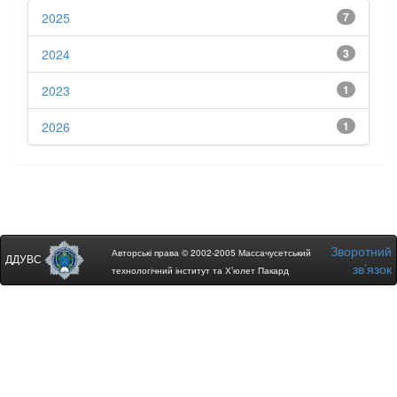
2025
7
2024
3
2023
1
2026
1
Зворотний
Авторські права © 2002-2005 Массачусетський
ДДУВС
зв’язок
технологічний інститут та Х’юлет Пакард