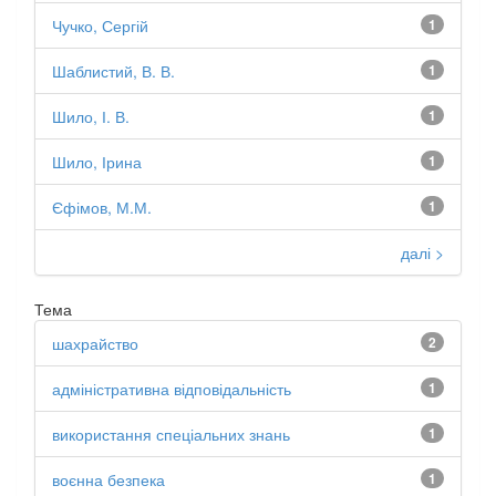
Чучко, Сергій
1
Шаблистий, В. В.
1
Шило, І. В.
1
Шило, Ірина
1
Єфімов, М.М.
1
далі >
Тема
шахрайство
2
адміністративна відповідальність
1
використання спеціальних знань
1
воєнна безпека
1