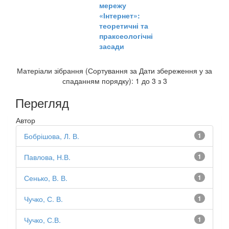
мережу
«Інтернет»:
теоретичні та
праксеологічні
засади
Матеріали зібрання (Сортування за Дати збереження у за
спаданням порядку): 1 до 3 з 3
Перегляд
Автор
Бобрішова, Л. В.
1
Павлова, Н.В.
1
Сенько, В. В.
1
Чучко, С. В.
1
Чучко, С.В.
1