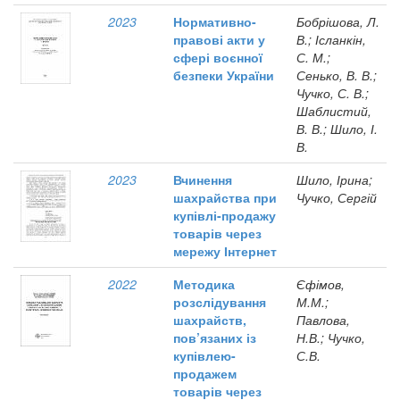
2023
Нормативно-
Бобрішова, Л.
правові акти у
В.; Ісланкін,
сфері воєнної
С. М.;
безпеки України
Сенько, В. В.;
Чучко, С. В.;
Шаблистий,
В. В.; Шило, І.
В.
2023
Вчинення
Шило, Ірина;
шахрайства при
Чучко, Сергій
купівлі-продажу
товарів через
мережу Інтернет
2022
Методика
Єфімов,
розслідування
М.М.;
шахрайств,
Павлова,
пов’язаних із
Н.В.; Чучко,
купівлею-
С.В.
продажем
товарів через