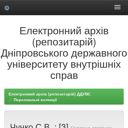
Skip
Електронний архів
navigation
(репозитарій)
Дніпровського державного
університету внутрішніх
справ
Електронний архів (репозитарій) ДДУВС
Персональні колекції
Чучко С.В. : [3]
Головна сторінка