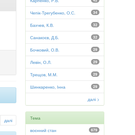
Карпенко, Р.В.
42
Чепік-Трегубенко, О.С.
34
Бахчев, К.В.
32
Санакоєв, Д.Б.
32
Бочковий, О.В.
29
Левін, О.Л.
29
Трещов, М.М.
29
Шинкаренко, Інна
29
далі >
Тема
далі
воєнний стан
679