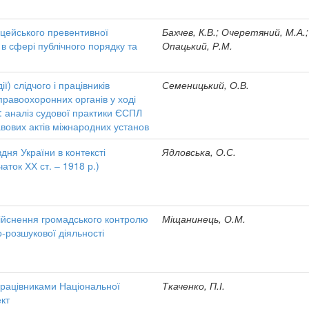
цейського превентивної
Бахчев, К.В.; Очеретяний, М.А.;
в сфері публічного порядку та
Опацький, Р.М.
ї) слідчого і працівників
Семеницький, О.В.
правоохоронних органів у ході
: аналіз судової практики ЄСПЛ
вових актів міжнародних установ
дня України в контексті
Ядловська, О.С.
чаток ХХ ст. – 1918 р.)
ійснення громадського контролю
Міщанинець, О.М.
-розшукової діяльності
рацівниками Національної
Ткаченко, П.І.
ект