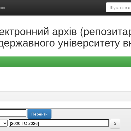
дка
ектронний архів (репозитар
державного університету в