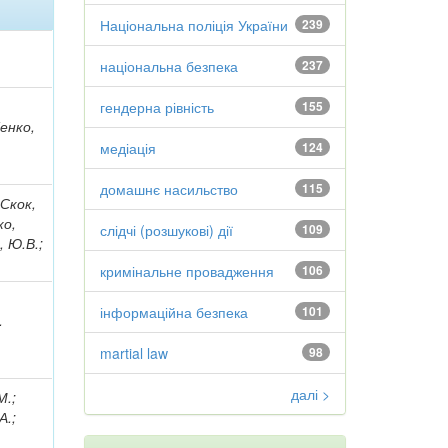
Національна поліція України
239
національна безпека
237
гендерна рівність
155
енко,
медіація
124
домашнє насильство
115
 Скок,
ко,
слідчі (розшукові) дії
109
, Ю.В.;
кримінальне провадження
106
інформаційна безпека
101
.
martial law
98
далі >
М.;
А.;