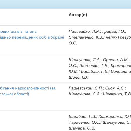
Автор(и)
ових актів з питань
Наливайко, Л.Р.; Грицай, І.О.;
ішньо переміщених осіб в Україні
Степаненко, К.В.; Чепік-Трегуб
О.С.
Шалгунова, С.А.; Орлеан, А.М.;
О.С.; Шевченко, Т.В.; Крамарен
Ю.М.; Барабаш, Г.В.; Волошина
Шило, І.В.
бігання наркозлочинності (за
Рашевський, С.П.; Скок, А.С.;
вської області)
Шалгунова, С.А.; Шевченко, Т.В
Барабаш, Г.В.; Крамаренко, Ю.
Тарасенко, О.С.; Шалгунова, С.
Шамара, О.В.