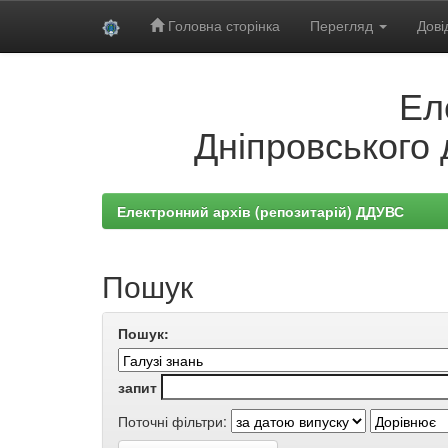
Головна сторінка
Перегляд
Дові
Skip
Ел
navigation
Дніпровського 
Електронний архів (репозитарій) ДДУВС
Пошук
Пошук:
запит
Поточні фільтри: