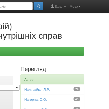
Вхід:
Мова
ій)
нутрішніх справ
Перегляд
Автор
Наливайко, Л.Р.
74
Нагорна, О.О.
45