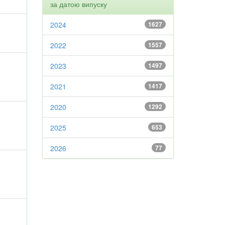
за датою випуску
2024
1627
2022
1557
2023
1497
2021
1417
2020
1292
2025
653
2026
77