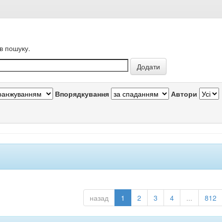
в пошуку.
Впорядкування
Автори
назад
1
2
3
4
...
812