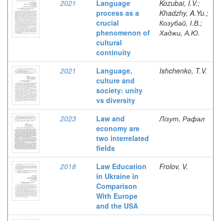
2021
Language
Kozubai, I.V.;
process as a
Khadzhy, A.Yu.;
crucial
Козубай, І.В.;
phenomenon of
Хаджи, А.Ю.
cultural
continuity
2021
Language,
Ishchenko, T.V.
culture and
society: unity
vs diversity
2023
Law and
Лізут, Рафал
economy are
two interrelated
fields
2018
Law Education
Frolov, V.
in Ukraine in
Comparison
With Europe
and the USA