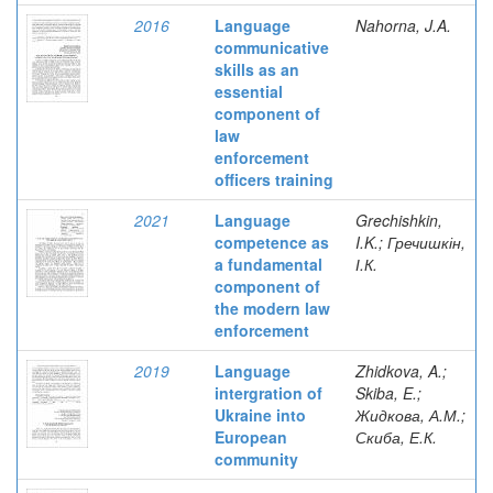
2016
Language
Nahorna, J.A.
communicative
skills as an
essential
component of
law
enforcement
officers training
2021
Language
Grechishkin,
competence as
I.K.; Гречишкін,
a fundamental
І.К.
component of
the modern law
enforcement
2019
Language
Zhidkova, A.;
intergration of
Skiba, E.;
Ukraine into
Жидкова, А.М.;
European
Скиба, Е.К.
community