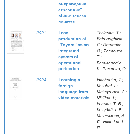
виправдання
агресивної
війни: ґенеза
поняття
2021
Lean
Teslenko, T.;
production of
Batmanghlich,
“Toyota” as an
C.; Romanko,
integrated
O.; Тесленко,
system of
Т.;
operational
Батмангліч,
perfection
К.; Романко, О.
2024
Learning a
Ishchenko, T.;
foreign
Kozubai, I.;
language from
Maksymova, A.;
video materials
Nikitina, I.;
Іщенко, Т. В.;
Козубай, І. В.;
Максимова, А.
Я.; Нікітіна, І.
П.