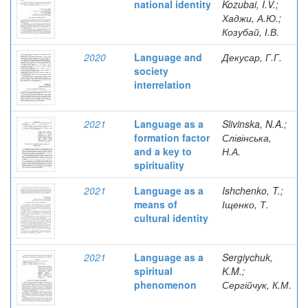
national identity
Kozubai, I.V.;
Хаджи, А.Ю.;
Козубай, І.В.
2020
Language and
Декусар, Г.Г.
society
interrelation
2021
Language as a
Slivinska, N.A.;
formation factor
Слівінська,
and a key to
Н.А.
spirituality
2021
Language as a
Ishchenko, T.;
means of
Іщенко, Т.
cultural identity
2021
Language as a
Sergiychuk,
spiritual
K.M.;
phenomenon
Сергійчук, К.М.