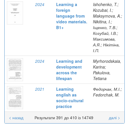
2024
Learning a
Ishchenko, T.;
foreign
Kozubai, I.;
language from
Maksymova, A.;
video materials.
Nikitina, I.;
B1+
Іщенко, Т.В.;
Козубай, І.В.;
Максимова,
А.Я.; Нікітіна,
І.П.
2024
Learning and
Myrhorodskaia,
development
Karina;
across the
Pakulova,
lifespan
Tetiana
2021
Learning
Федорчак, М.І.;
english as
Fedorchak, M.
socio-cultural
practice
< назад
Результати 391 до 410 із 14749
далі >