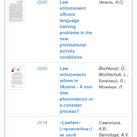
2020
Law
Чечель, А.О.
enforcement
officers
language
training
problems in the
new
professional
activity
conditions
2020
Law
Bochkovyi, O.;
enforcement
Mozhechuk, L.;
reform in
Бочковий, О.;
Ukraine - A one-
Можечук, Л.
time
phenomenon or
a constant
process?
2018
«Lawfare»
Самотуга,
(«правовійна»)
А.В.;
як засіб
Samotuga, A.V.