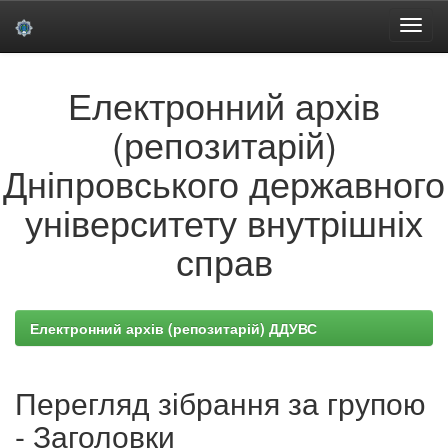
Skip
Електронний архів
navigation
(репозитарій)
Дніпровського державного
університету внутрішніх
справ
Електронний архів (репозитарій) ДДУВС
Перегляд зібрання за групою
- Заголовки