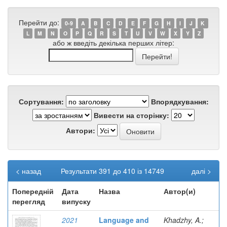
Перейти до:
0-9
A
B
C
D
E
F
G
H
I
J
K
L
M
N
O
P
Q
R
S
T
U
V
W
X
Y
Z
або ж введіть декілька перших літер:
Сортування:
Впорядкування:
Вивести на сторінку:
Автори:
< назад
Результати 391 до 410 із 14749
далі >
Попередній
Дата
Назва
Автор(и)
перегляд
випуску
2021
Language and
Khadzhy, A.;