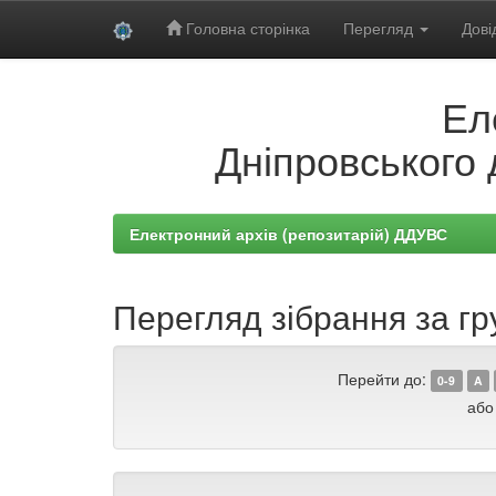
Головна сторінка
Перегляд
Дові
Skip
Ел
navigation
Дніпровського 
Електронний архів (репозитарій) ДДУВС
Перегляд зібрання за гр
Перейти до:
0-9
A
або