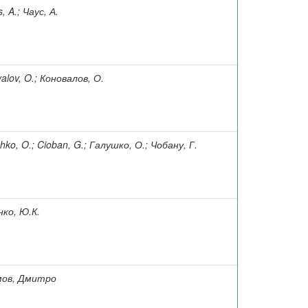
, A.; Чаус, А.
alov, O.; Коновалов, О.
hko, O.; Cioban, G.; Галушко, О.; Чобану, Г.
ко, Ю.К.
імов, Дмитро