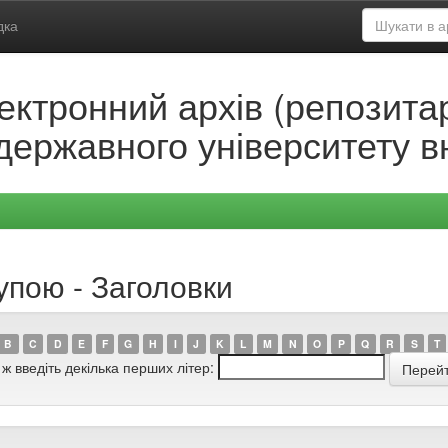
дка
ектронний архів (репозитар
державного університету в
упою - Заголовки
B
C
D
E
F
G
H
I
J
K
L
M
N
O
P
Q
R
S
T
 ж введіть декілька перших літер: