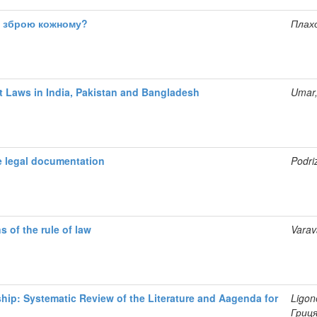
бо зброю кожному?
Плах
t Laws in India, Pakistan and Bangladesh
Umar,
e legal documentation
Podri
 of the rule of law
Varav
ip: Systematic Review of the Literature and Aagenda for
Ligon
Гриця