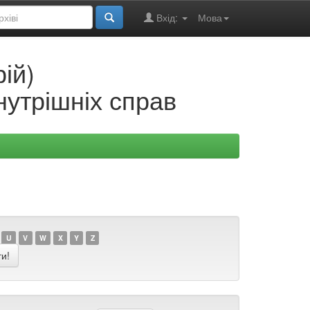
Вхід:
Мова
ій)
нутрішніх справ
U
V
W
X
Y
Z