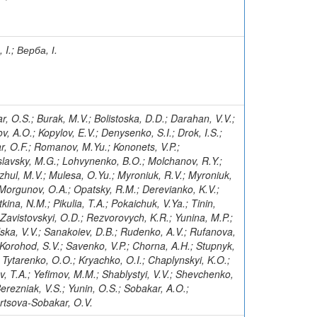
 I.; Верба, І.
r, O.S.; Burak, M.V.; Bolistoska, D.D.; Darahan, V.V.;
v, A.O.; Kopylov, E.V.; Denysenko, S.I.; Drok, I.S.;
r, O.F.; Romanov, M.Yu.; Kononets, V.P.;
lavsky, M.G.; Lohvynenko, B.O.; Molchanov, R.Y.;
hul, M.V.; Mulesa, O.Yu.; Myroniuk, R.V.; Myroniuk,
 Morgunov, O.A.; Opatsky, R.M.; Derevianko, K.V.;
kina, N.M.; Pikulia, T.A.; Pokaichuk, V.Ya.; Tinin,
 Zavistovskyi, O.D.; Rezvorovych, K.R.; Yunina, M.P.;
ska, V.V.; Sanakoiev, D.B.; Rudenko, A.V.; Rufanova,
 Korohod, S.V.; Savenko, V.P.; Chorna, A.H.; Stupnyk,
; Tytarenko, O.O.; Kryachko, O.I.; Chaplynskyi, K.O.;
ov, T.A.; Yefimov, M.M.; Shablystyi, V.V.; Shevchenko,
Berezniak, V.S.; Yunin, O.S.; Sobakar, A.O.;
rtsova-Sobakar, O.V.