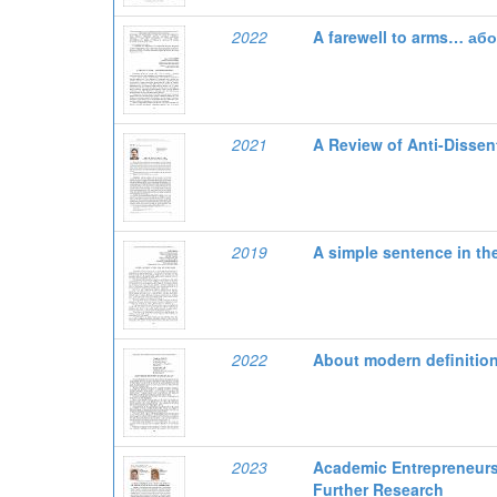
2022
A farewell to arms… а
2021
A Review of Anti-Dissen
2019
A simple sentence in th
2022
About modern definitions
2023
Academic Entrepreneursh
Further Research