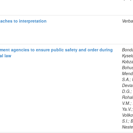
aches to interpretation
Verba,
ement agencies to ensure public safety and order during
Bonda
al law
Kyselo
Kobza
Bohus
Mendz
S.A.;
Deviat
D.G.;
Rohal
V.M.;
Ya.V.
Volik
S.I.; 
Neste