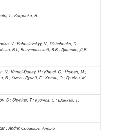
vets, T.; Karpenko, R.
odko, V.; Bohuslavskyy, V.; Dishchenko, D.;
дько, В.І.; Богуславський, В.В.; Діщенко, Д.В.
n, V.; Khmel-Dunay, H.; Khmel, O.; Hryban, M.;
н, В.; Хмель-Дунай, Г.; Хмель, О.; Грибан, М.
ov, S.; Shynkar, T.; Кудінов, С.; Шинкар, Т.
ar´, Andrii; Собакарь, Андрій