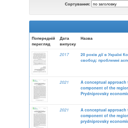
Сортування:
Попередній
Дата
Назва
перегляд
випуску
2017
20 років дії в Україні
свобод: проблемні асп
2021
A conceptual approach to
component of the region
Prydniprovsky economic
2021
A conceptual approach to
component of the region
prydniprovsky economic