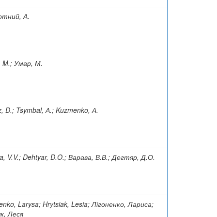
отний, А.
 M.; Умар, М.
z, D.; Tsymbal, А.; Kuzmenko, А.
a, V.V.; Dehtyar, D.O.; Варава, В.В.; Дегтяр, Д.О.
enko, Larysa; Hrytsiak, Lesia; Лігоненко, Лариса;
к, Леся