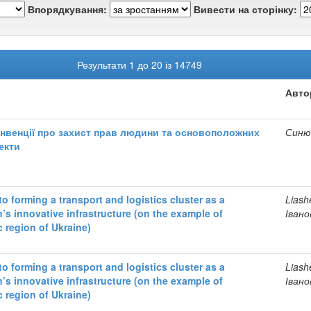
Впорядкування:
Вивести на сторінку:
Результати 1 до 20 із 14749
Авто
 Конвенції про захист прав людини та основоположних
Синю
екти
 forming a transport and logistics cluster as a
Liash
’s innovative infrastructure (on the example of
Івано
 region of Ukraine)
 forming a transport and logistics cluster as a
Liash
’s innovative infrastructure (on the example of
Івано
 region of Ukraine)