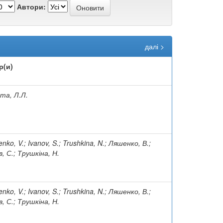
Автори:
далі >
р(и)
та, Л.Л.
enko, V.; Ivanov, S.; Trushkina, N.; Ляшенко, В.;
в, С.; Трушкіна, Н.
enko, V.; Ivanov, S.; Trushkina, N.; Ляшенко, В.;
в, С.; Трушкіна, Н.