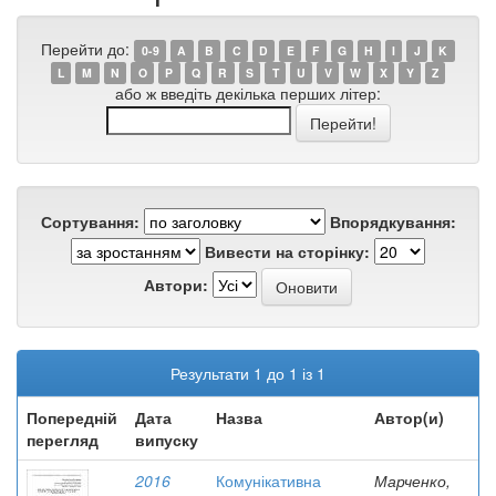
Перейти до:
0-9
A
B
C
D
E
F
G
H
I
J
K
L
M
N
O
P
Q
R
S
T
U
V
W
X
Y
Z
або ж введіть декілька перших літер:
Сортування:
Впорядкування:
Вивести на сторінку:
Автори:
Результати 1 до 1 із 1
Попередній
Дата
Назва
Автор(и)
перегляд
випуску
2016
Комунікативна
Марченко,