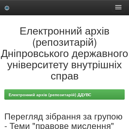
Skip
Електронний архів
navigation
(репозитарій)
Дніпровського державного
університету внутрішніх
справ
Електронний архів (репозитарій) ДДУВС
Перегляд зібрання за групою
- Теми "правове мислення"