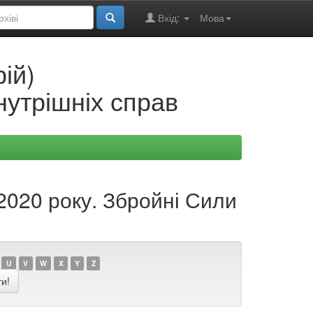
Вхід:
Мова
ій)
нутрішніх справ
-2020 року. Збройні Сили
U
V
W
X
Y
Z