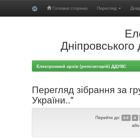
Головна сторінка
Перегляд
Дові
Skip
Ел
navigation
Дніпровського 
Електронний архів (репозитарій) ДДУВС
Перегляд зібрання за гр
України.."
Перейти до:
0-9
A
або