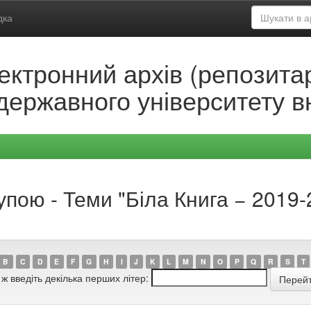
дка
ектронний архів (репозитар
державного університету в
упою - Теми "Біла Книга − 2019
B
C
D
E
F
G
H
I
J
K
L
M
N
O
P
Q
R
S
T
 ж введіть декілька перших літер: