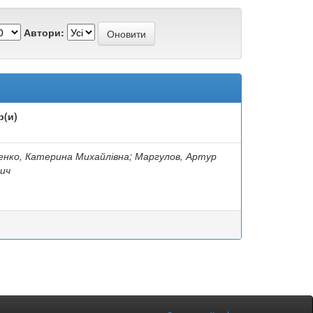
Автори:
р(и)
нко, Катерина Михайлівна; Маргулов, Артур
ич