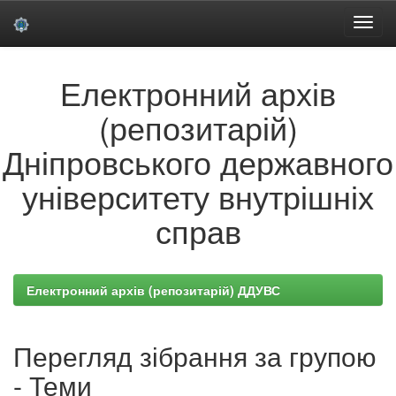
Skip
Електронний архів
navigation
(репозитарій)
Дніпровського державного
університету внутрішніх
справ
Електронний архів (репозитарій) ДДУВС
Перегляд зібрання за групою
- Теми