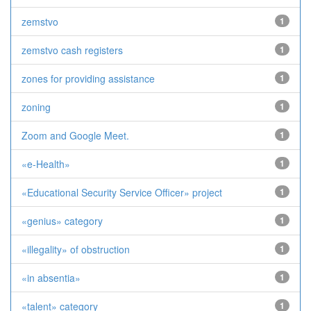
zemstvo
1
zemstvo cash registers
1
zones for providing assistance
1
zoning
1
Zoom and Google Meet.
1
«e-Health»
1
«Educational Security Service Officer» project
1
«genius» category
1
«illegality» of obstruction
1
«in absentia»
1
«talent» category
1