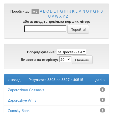
Перейти до:
A
B
C
D
E
F
G
H
I
J
K
L
M
N
O
P
Q
R
S
0-9
T
U
V
W
X
Y
Z
або ж введіть декілька перших літер:
Впорядкування:
Вивести на сторінку:
< назад
Результати 8808 по 8827 з 40515
далі >
Zaporozhian Cossacks
1
Zaporozhye Army
1
Zemsky Bank
1