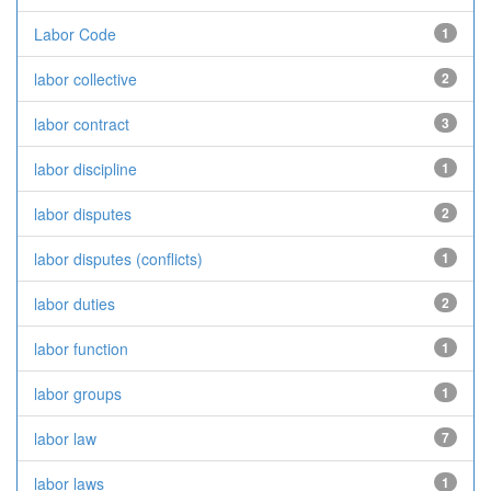
Labor Code
1
labor collective
2
labor contract
3
labor discipline
1
labor disputes
2
labor disputes (conflicts)
1
labor duties
2
labor function
1
labor groups
1
labor law
7
labor laws
1