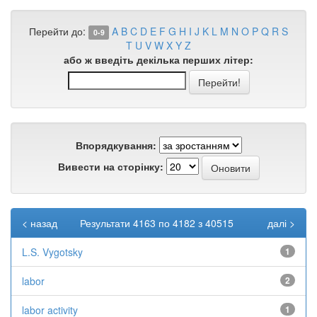
Перейти до:
A
B
C
D
E
F
G
H
I
J
K
L
M
N
O
P
Q
R
S
0-9
T
U
V
W
X
Y
Z
або ж введіть декілька перших літер:
Впорядкування:
Вивести на сторінку:
< назад
Результати 4163 по 4182 з 40515
далі >
L.S. Vygotsky
1
labor
2
labor activity
1