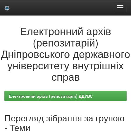
Skip
Електронний архів
navigation
(репозитарій)
Дніпровського державного
університету внутрішніх
справ
Електронний архів (репозитарій) ДДУВС
Перегляд зібрання за групою
- Теми