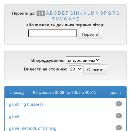
Перейти до:
A
B
C
D
E
F
G
H
I
J
K
L
M
N
O
P
Q
R
S
0-9
T
U
V
W
X
Y
Z
або ж введіть декілька перших літер:
Впорядкування:
Вивести на сторінку:
< назад
Результати 3039 по 3058 з 40515
далі >
gambling business
1
game
1
game methods of training
1