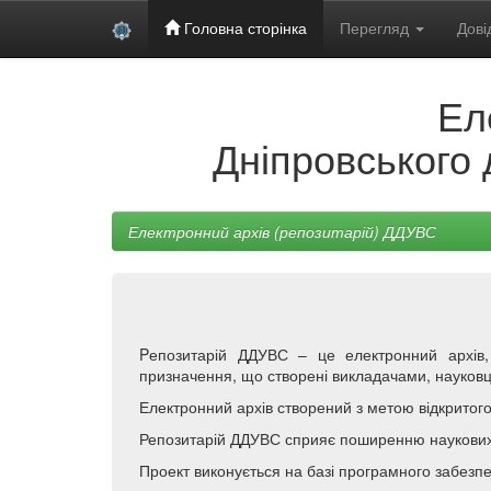
Головна сторінка
Перегляд
Дові
Skip
Ел
navigation
Дніпровського 
Електронний архів (репозитарій) ДДУВС
Pепозитарій ДДУВС – це електронний архів, 
призначення, що створені викладачами, науковц
Електронний архів створений з метою відкритого 
Репозитарій ДДУВС сприяє поширенню наукових 
Проект виконується на базі програмного забез