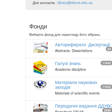
Для контактів -
library@dduvs.edu.ua
Фонди
Виберіть фонд для перегляду його зібрань.
Автореферати. Дисертації
83
Abstracts. Dissertations
Галузі знань
11942
Academic discipline
Матеріали наукових
заходів
11022
Materials of scientific events
Періодичні видання ДДУВ
2096
Periodicals DSUIA