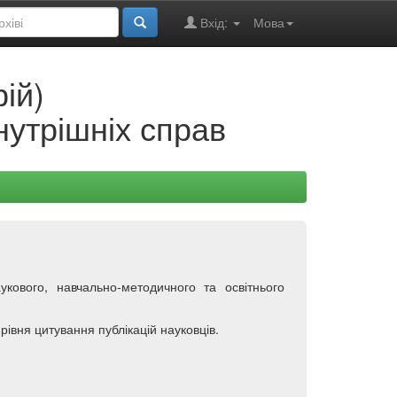
Вхід:
Мова
ій)
нутрішніх справ
кового, навчально-методичного та освітнього
рівня цитування публікацій науковців.