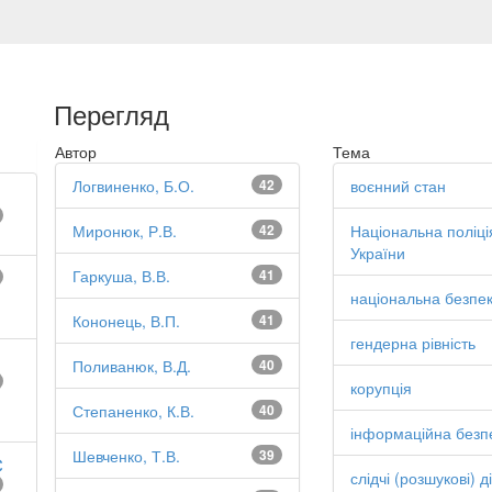
Перегляд
Автор
Тема
Логвиненко, Б.О.
42
воєнний стан
Миронюк, Р.В.
42
Національна поліці
України
Гаркуша, В.В.
41
національна безпе
Кононець, В.П.
41
гендерна рівність
Поливанюк, В.Д.
40
корупція
Степаненко, К.В.
40
інформаційна безп
Шевченко, Т.В.
39
С
слідчі (розшукові) ді