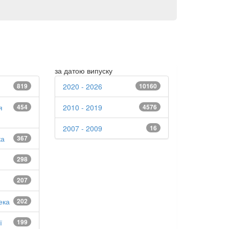
за датою випуску
819
2020 - 2026
10160
я
454
2010 - 2019
4576
2007 - 2009
16
ка
367
298
207
ека
202
ї
199